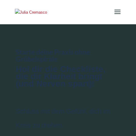
Starte deine Praxis ohne
Grübelspirale
Hol dir die Checkliste,
die dir Klarheit bringt
(und Nerven spart)!
Schluss mit dem Gefühl, dich im
Kreis zu drehen.