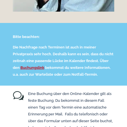
Bitte beachten:
Die Nachfrage nach Terminen ist auch in meiner
Privatpraxis sehr hoch. Deshalb kann es sein, dass du nicht
zeitnah eine passende Lücke im Kalender findest. Über
den
Buchungslink
bekommst du weitere Informationen,
u.a. auch zur Warteliste oder zum Notfall-Termin.
w
Eine Buchung über den Online-Kalender gilt als
feste Buchung. Du bekommst in diesem Fall
einen Tag vor dem Termin eine automatische
Erinnerung per Mail. Falls du telefonisch oder
über das Formular unten auf dieser Seite buchst,