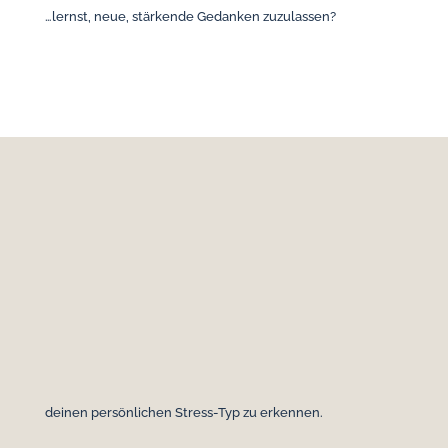
…lernst, neue, stärkende Gedanken zuzulassen?
Willkommen beim
Selbstlernprogramm
„Wie ich meinem inneren Kritiker auf die
Schliche komme – und meinen Stress-
Typen entlarve“
Ein fundierter, alltagstauglicher Onlinekurs mit Workbook,
Videos und Audios, der dir hilft:
deinen persönlichen Stress-Typ zu erkennen.