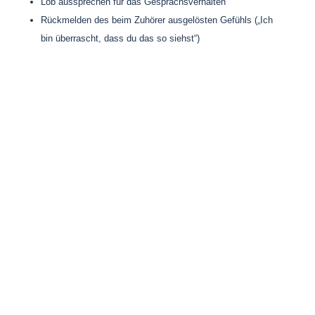
Lob aussprechen für das Gesprächsverhalten
Rückmelden des beim Zuhörer ausgelösten Gefühls („Ich
bin überrascht, dass du das so siehst“)
Mein Tipp an dich: Trainiere Achtsamkeit.
In diesem Artikel tauchten immer wieder Begriffe auf wie
wahrnehmen
annehmen
akzeptieren
nicht urteilen
achtsam
Ich arbeite u.a. mit den Techniken der Akzeptanz- und
Commitment-Therapie. Die – angeborene – Fertigkeit zur
Achtsamkeit des Menschen ist hier Dreh- und
Angelpunkt. Achtsamkeit kann dir dir nachhaltig helfen,
gut in Balance zu kommen und den Selbstwert zu