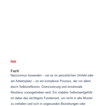
stärken. Dieses Werkzeug kann das ideal Hinweismittel
für dich werden, um auf die Fragen
„Wo stehe ich derzeit?“
„Wie geht es mir in der Situation?“
„Was brauche ich?“
Antworten zu finden. Du suchst nach einem passenden
Einstieg in die Achtsamkeit und möchtest ein bisschen
an die Hand genommen werden? Dann komm zu einem
meiner nächsten Achtsamkeitsworkshops. Mehr dazu
hier
.
Fazit
Narzissmus loswerden – sei es im persönlichen Umfeld oder
am Arbeitsplatz – ist ein komplexer Prozess, der vor allem
durch Selbstreflexion, Grenzsetzung und emotionale
Resilienz vorangetrieben wird. Ein stabiles Selbstwertgefühl
ist dabei das wichtigste Fundament, um nicht in alte Muster
zu verfallen und sich in ungesunden Beziehungen oder